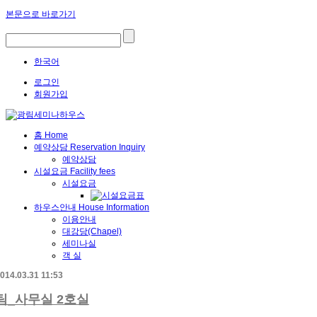
본문으로 바로가기
한국어
로그인
회원가입
홈
Home
예약상담
Reservation Inquiry
예약상담
시설요금
Facility fees
시설요금
하우스안내
House Information
이용안내
대강당(Chapel)
세미나실
객 실
014.03.31 11:53
팀_사무실 2호실