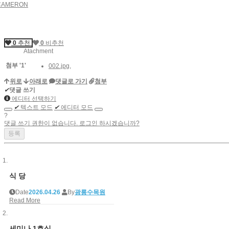
CAMERON
0
추천
0
비추천
Atachment
첨부
'
1
'
002.jpg
,
위로
아래로
댓글로 가기
첨부
✔
댓글 쓰기
에디터 선택하기
✔
텍스트 모드
✔
에디터 모드
?
댓글 쓰기 권한이 없습니다. 로그인 하시겠습니까?
식 당
Date
2026.04.26
By
광릉수목원
Read More
세미나 1호실