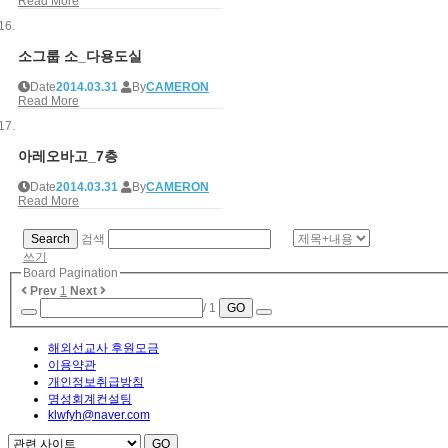
Read More
소그룹 소_다용도실
Date
2014.03.31
By
CAMERON
Read More
아레오바고_7층
Date
2014.03.31
By
CAMERON
Read More
Search
검색
쓰기
Board Pagination
Prev
1
Next
/ 1
GO
해외선교사 후원모금
이용약관
개인정보취급방침
명성회계컨설팅
klwfyh@naver.com