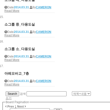
Date
2014.03.31
By
CAMERON
Read More
소그룹 중_다용도실
Date
2014.03.31
By
CAMERON
Read More
소그룹 소_다용도실
Date
2014.03.31
By
CAMERON
Read More
아레오바고_7층
Date
2014.03.31
By
CAMERON
Read More
Search
검색
쓰기
Board Pagination
Prev
1
Next