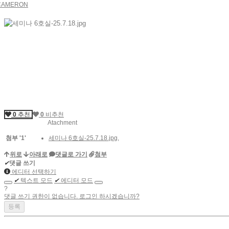
CAMERON
0
추천
0
비추천
Atachment
첨부
'
1
'
세미나 6호실-25.7.18.jpg
,
위로
아래로
댓글로 가기
첨부
✔
댓글 쓰기
에디터 선택하기
✔
텍스트 모드
✔
에디터 모드
?
댓글 쓰기 권한이 없습니다. 로그인 하시겠습니까?