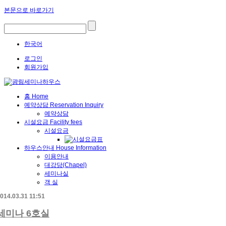
본문으로 바로가기
한국어
로그인
회원가입
홈
Home
예약상담
Reservation Inquiry
예약상담
시설요금
Facility fees
시설요금
하우스안내
House Information
이용안내
대강당(Chapel)
세미나실
객 실
014.03.31 11:51
세미나 6호실