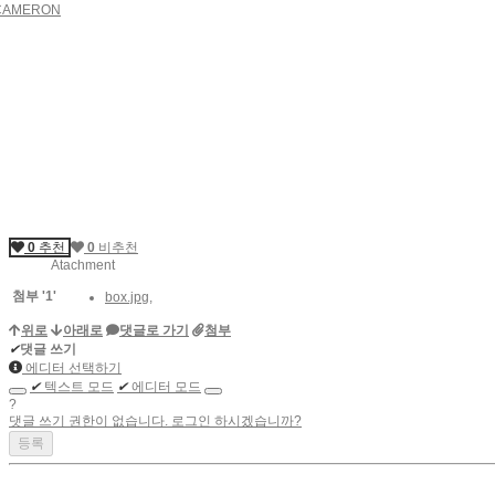
CAMERON
0
추천
0
비추천
Atachment
첨부
'
1
'
box.jpg
,
위로
아래로
댓글로 가기
첨부
✔
댓글 쓰기
에디터 선택하기
✔
텍스트 모드
✔
에디터 모드
?
댓글 쓰기 권한이 없습니다. 로그인 하시겠습니까?