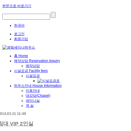
본문으로 바로가기
한국어
로그인
회원가입
홈
Home
예약상담
Reservation Inquiry
예약상담
시설요금
Facility fees
시설요금
하우스안내
House Information
이용안내
대강당(Chapel)
세미나실
객 실
014.03.31 11:49
침대 VIP 2인실