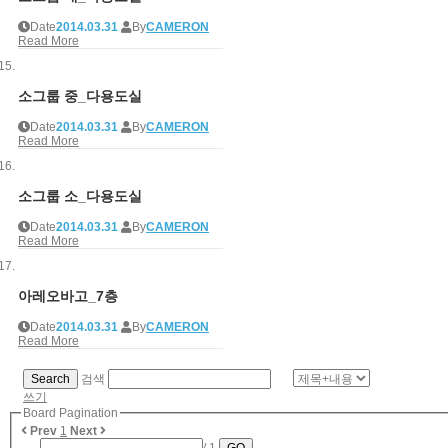
Date
2014.03.31
By
CAMERON
Read More
소그룹 중_다용도실
Date
2014.03.31
By
CAMERON
Read More
소그룹 소_다용도실
Date
2014.03.31
By
CAMERON
Read More
아레오바고_7층
Date
2014.03.31
By
CAMERON
Read More
Search
검색
쓰기
Board Pagination
Prev
1
Next