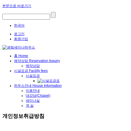
본문으로 바로가기
한국어
로그인
회원가입
홈
Home
예약상담
Reservation Inquiry
예약상담
시설요금
Facility fees
시설요금
하우스안내
House Information
이용안내
대강당(Chapel)
세미나실
객 실
개인정보취급방침