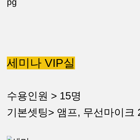
세미나 VIP실
수용인원 > 15명
기본셋팅> 앰프, 무선마이크 