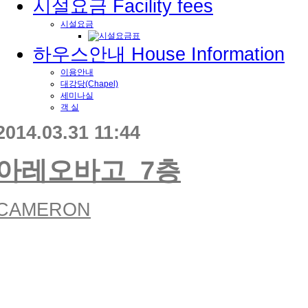
시설요금
Facility fees
시설요금
하우스안내
House Information
이용안내
대강당(Chapel)
세미나실
객 실
2014.03.31 11:44
아레오바고_7층
CAMERON