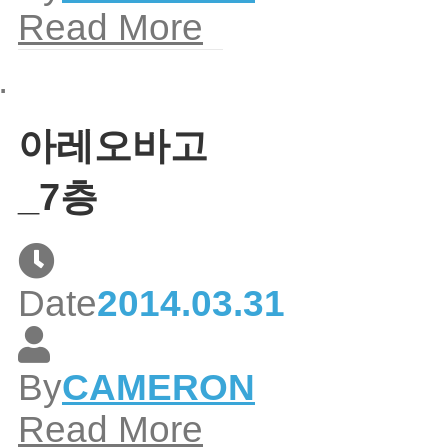
Read More
아레오바고
_7층
Date
2014.03.31
By
CAMERON
Read More