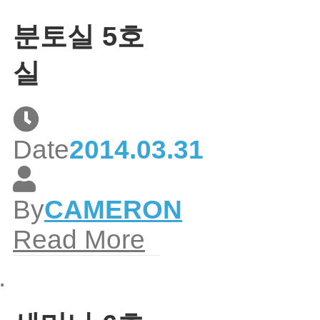
분토실 5호
실
Date
2014.03.31
By
CAMERON
Read More