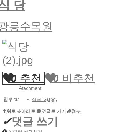
식 당
광릉수목원
0
추천
0
비추천
Atachment
첨부
'
1
'
식당 (2).jpg
,
위로
아래로
댓글로 가기
첨부
✔
댓글 쓰기
에디터 선택하기