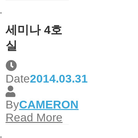
세미나 4호
실
Date
2014.03.31
By
CAMERON
Read More