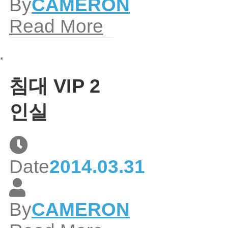
By
CAMERON
Read More
침대 VIP 2
인실
Date
2014.03.31
By
CAMERON