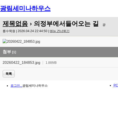
광림세미나하우스
제목없음
› 의정부에서들어오는 길
광
릉수목원 | 2026.04.24 22:44:50 |
메뉴 건너뛰기
첨부
[1]
20260422_184853.jpg
1.88MB
목록
PC
로그인...
광림세미나하우스