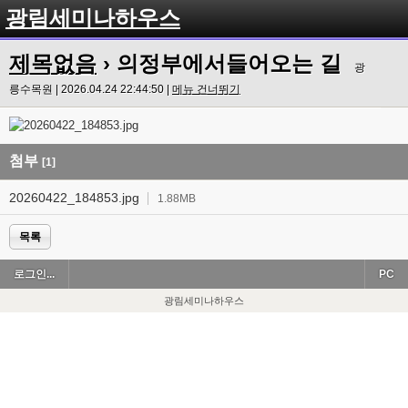
광림세미나하우스
제목없음
› 의정부에서들어오는 길
광
릉수목원 | 2026.04.24 22:44:50 |
메뉴 건너뛰기
첨부
[1]
20260422_184853.jpg
1.88MB
목록
로그인...
PC
광림세미나하우스