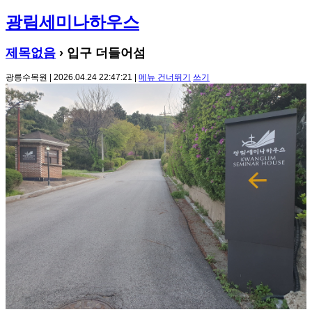
광림세미나하우스
제목없음
› 입구 더들어섬
광릉수목원 | 2026.04.24 22:47:21 |
메뉴 건너뛰기
쓰기