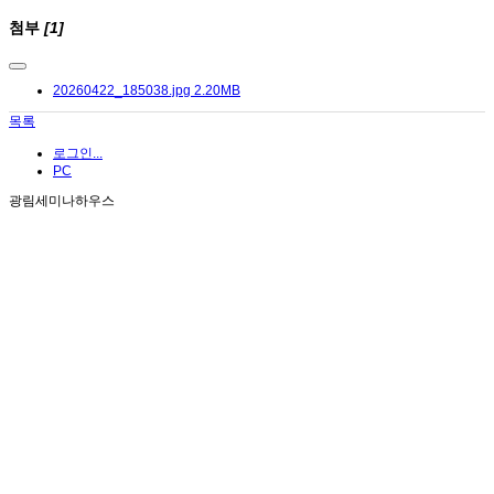
첨부
[1]
20260422_185038.jpg
2.20MB
목록
로그인...
PC
광림세미나하우스