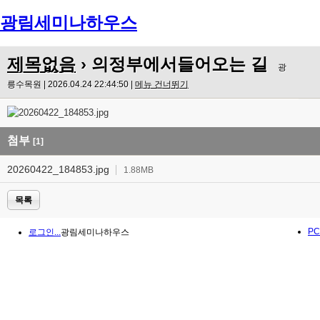
광림세미나하우스
제목없음
› 의정부에서들어오는 길
광
릉수목원 | 2026.04.24 22:44:50 |
메뉴 건너뛰기
첨부
[1]
20260422_184853.jpg
1.88MB
목록
PC
로그인...
광림세미나하우스