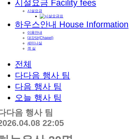
시설요금
Facility fees
시설요금
하우스안내
House Information
이용안내
대강당(Chapel)
세미나실
객 실
전체
다다음 행사 팀
다음 행사 팀
오늘 행사 팀
다다음 행사 팀
2026.04.08 22:05