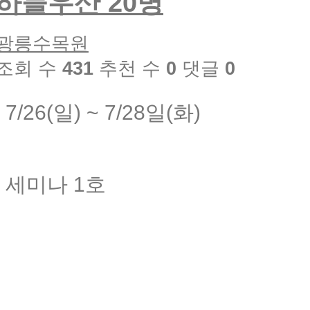
하늘우산 20명
광릉수목원
조회 수
431
추천 수
0
댓글
0
7/26(일) ~ 7/28일(화)
세미나 1호