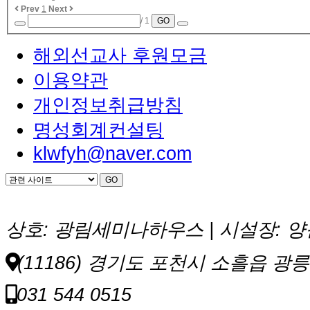
Prev
1
Next
/ 1
GO
해외선교사 후원모금
이용약관
개인정보취급방침
명성회계컨설팅
klwfyh@naver.com
상호: 광림세미나하우스 | 시설장: 양원식
(11186) 경기도 포천시 소흘읍 광릉
031 544 0515