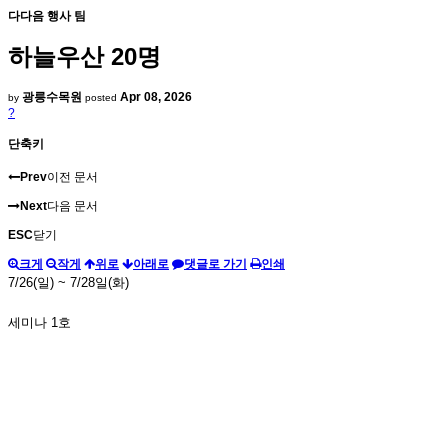
다다음 행사 팀
하늘우산 20명
광릉수목원
Apr 08, 2026
by
posted
?
단축키
Prev
이전 문서
Next
다음 문서
ESC
닫기
크게
작게
위로
아래로
댓글로 가기
인쇄
7/26(일) ~ 7/28일(화)
세미나 1호