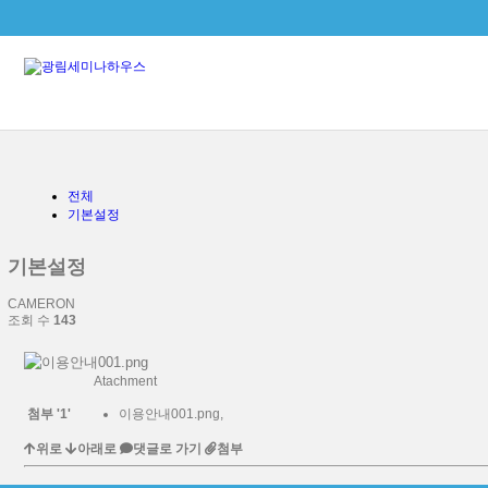
본문으로 바로가기
전체
기본설정
기본설정
CAMERON
조회 수
143
Atachment
첨부
'
1
'
이용안내001.png
,
위로
아래로
댓글로 가기
첨부