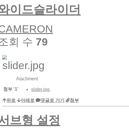
와이드슬라이더
CAMERON
조회 수
79
Atachment
첨부
'
1
'
slider.jpg
,
위로
아래로
댓글로 가기
첨부
서브형 설정