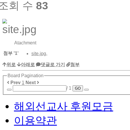
조회 수
83
Atachment
첨부
'
1
'
site.jpg
,
위로
아래로
댓글로 가기
첨부
Board Pagination
Prev
1
Next
/ 1
GO
해외선교사 후원모금
이용약관