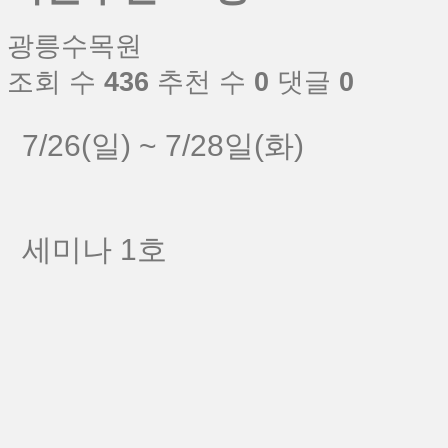
광릉수목원
조회 수
436
추천 수
0
댓글
0
7/26(일) ~ 7/28일(화)
세미나 1호