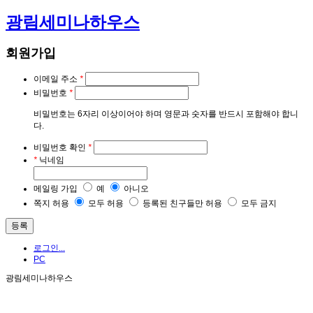
광림세미나하우스
회원가입
이메일 주소
*
비밀번호
*
비밀번호는 6자리 이상이어야 하며 영문과 숫자를 반드시 포함해야 합니
다.
비밀번호 확인
*
*
닉네임
메일링 가입
예
아니오
쪽지 허용
모두 허용
등록된 친구들만 허용
모두 금지
로그인...
PC
광림세미나하우스