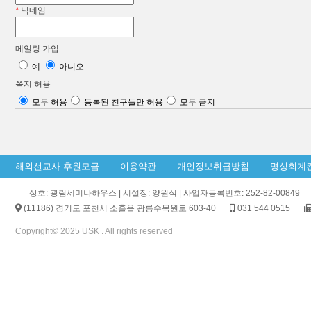
*
닉네임
메일링 가입
예
아니오
쪽지 허용
모두 허용
등록된 친구들만 허용
모두 금지
해외선교사 후원모금
이용약관
개인정보취급방침
명성회계
상호: 광림세미나하우스 | 시설장: 양원식 | 사업자등록번호: 252-82-00849
(11186) 경기도 포천시 소흘읍 광릉수목원로 603-40
031 544 0515
Copyright© 2025 USK . All rights reserved