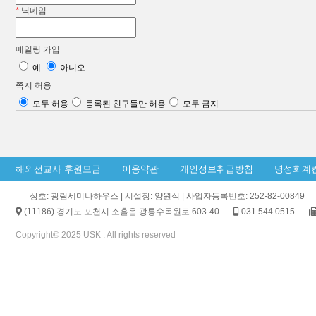
*
닉네임
메일링 가입
예
아니오
쪽지 허용
모두 허용
등록된 친구들만 허용
모두 금지
해외선교사 후원모금
이용약관
개인정보취급방침
명성회계
상호: 광림세미나하우스 | 시설장: 양원식 | 사업자등록번호: 252-82-00849
(11186) 경기도 포천시 소흘읍 광릉수목원로 603-40
031 544 0515
Copyright© 2025 USK . All rights reserved